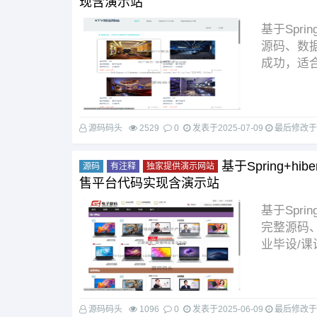
现含演示站
基于Sprin
源码、数
成功，适合计
源码码头
2529
0
发表于
2025-07-09
最后修改
基于Spring+hi
源码
有注释
独家提供演示网站
售平台代码实现含演示站
基于Spri
完整源码
业毕设/课设
源码码头
1096
0
发表于
2025-06-09
最后修改