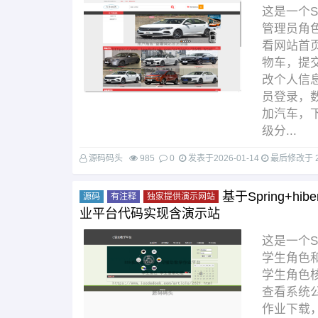
这是一个
管理员角
看网站首
物车，提
改个人信
员登录，
加汽车，
级分...
源码码头
985
0
发表于
2026-01-14
最后修改于
基于Spring+hi
源码
有注释
独家提供演示网站
业平台代码实现含演示站
这是一个
学生角色
学生角色
查看系统
作业下载