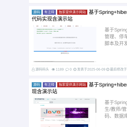
基于Spring+hi
源码
有注释
独家提供演示网站
代码实现含演示站
基于Spri
管理、停
脚本及开发
源码码头
1189
0
发表于
2025-06-09
最后修改
基于Spring+hi
源码
有注释
独家提供演示网站
现含演示站
基于Spri
生/教师
码、数据库脚