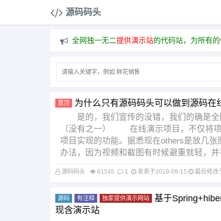
源码码头
全网独一无二
提供演示站
的代码站，为所有的
为什么只有源码码头可以做到源码在
置顶
是的，我们宣传的没错，我们的确是全网
（没有之一） 在线演示项目，不仅将项
项目实现的功能。据悉现在others是放
办法，因为视频和截图有时候避重就轻，并
源码码头
61545
1
发表于
2019-09-15
最后修改
基于Spring+hi
源码
有注释
独家提供演示网站
现含演示站