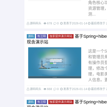
角色核心
资源管理
测...
源码码头
678
0
发表于
2026-01-14
最后修改于
基于Spring+hi
源码
有注释
独家提供演示网站
现含演示站
这是一个
和管理员
有操作员
理，修改
理，电影
人信息。更
源码码头
668
0
发表于
2026-01-14
最后修改于
基于Spring+hi
源码
有注释
独家提供演示网站