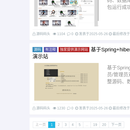
码、数据
包运行成功，
源码码头
1104
0
发表于
2025-05-26
最后修改
基于Spring+hi
源码
有注释
独家提供演示网站
演示站
基于Spri
员/管理
整源码、数据
源码码头
1230
0
发表于
2025-05-26
最后修改
上一页
1
2
3
4
5
...
19
20
下一页