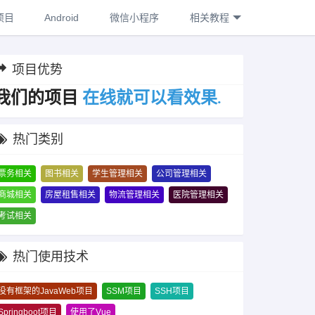
项目
Android
微信小程序
相关教程
项目优势
答
导
指
以
可
我们的项目
.
果
效
看
热门类别
票务相关
图书相关
学生管理相关
公司管理相关
商城相关
房屋租售相关
物流管理相关
医院管理相关
考试相关
热门使用技术
没有框架的JavaWeb项目
SSM项目
SSH项目
Springboot项目
使用了Vue