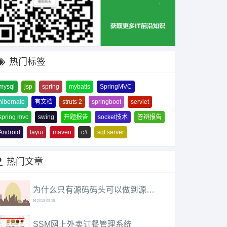
热门标签
mysql
jsp
spring
mybatis
SpringMVC
hibernate
有文档
struts 2
springboot
servlet
spring mvc
swing
开题报告
socket技术
答辩报告
Android
layui
maven
c#
sql server
热门文章
为什么只有源码码头可以做到源码在线演示（附本站使用教程）？
2019-09-15
SSM网上外卖订餐管理系统