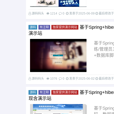
源码码头
1214
0
发表于
2025-06-09
最后修改
基于Spring+hi
源码
有注释
独家提供演示网站
演示站
基于Sprin
练/管理
+数据库脚本
源码码头
1076
0
发表于
2025-06-02
最后修改
基于Spring+hi
源码
有注释
独家提供演示网站
现含演示站
基于Spri