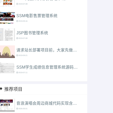
2019-07-08
SSM电影售票管理系统
2019-09-16
JSP图书管理系统
2019-07-08
请求站长部署项目前，大家先做下这几件事情....
2019-09-21
SSM学生成绩信息管理系统源码代码
2019-07-11
推荐项目
音浪演唱会周边商城代码实现含演示站
2026-05-01