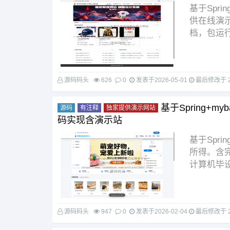
基于Spr
供在线演
档，包运行成
源码码头
626
0
发表于
2026-05-01
最后修改于
基于Spring+my
源码
有注释
独家提供演示网站
码实现含演示站
基于Spr
所得。含
计算机毕设/
源码码头
947
0
发表于
2026-02-04
最后修改于