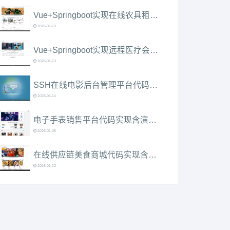
Vue+Springboot实现在线农具租赁平台代码实现含演示站
2026-01-13
Vue+Springboot实现远程医疗会诊平台代码实现含演示站
2026-01-13
SSH在线电影后台管理平台代码实现含演示站
2026-01-14
电子手表销售平台代码实现含演示站
2026-01-05
在线供应链美食商城代码实现含演示站
2026-01-12