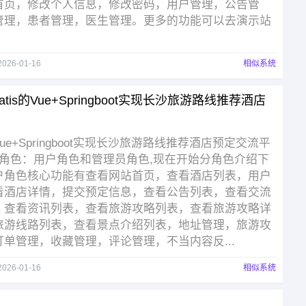
首页，修改个人信息，修改密码，用户管理，公告管
管理，患者管理，医生管理。更多的功能可以去演示站
2026-01-16
相似系统
batis的Vue+Springboot实现长沙旅游路线推荐酒店
ue+Springboot实现长沙旅游路线推荐酒店预定交流平
个角色：用户角色和管理员角色,现在开始分角色介绍下
户角色核心功能有查看网站首页，查看酒店列表，用户
看酒店详情，提交预定信息，查看公告列表，查看交流
，查看资讯列表，查看旅游攻略列表，查看旅游攻略详
旅游线路列表，查看景点介绍列表，地址管理，旅游攻
单管理，收藏管理，评论管理，不当内容反...
2026-01-16
相似系统