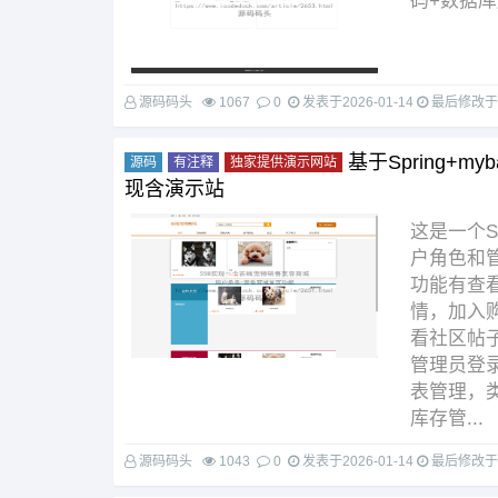
码+数据库脚
源码码头
1067
0
发表于
2026-01-14
最后修改
基于Spring+
源码
有注释
独家提供演示网站
现含演示站
这是一个
户角色和
功能有查
情，加入
看社区帖
管理员登
表管理，
库存管...
源码码头
1043
0
发表于
2026-01-14
最后修改