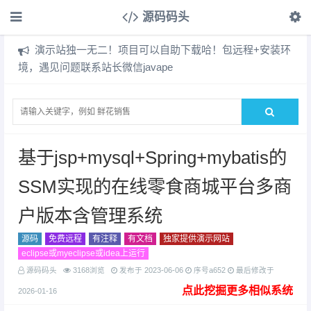
源码码头
演示站独一无二！项目可以自助下载哈！包远程+安装环
境，遇见问题联系站长微信javape
基于jsp+mysql+Spring+mybatis的
SSM实现的在线零食商城平台多商
户版本含管理系统
源码
免费远程
有注释
有文档
独家提供演示网站
eclipse或myeclipse或idea上运行
源码码头
3168浏览
发布于
2023-06-06
序号a652
最后修改于
点此挖掘更多相似系统
2026-01-16