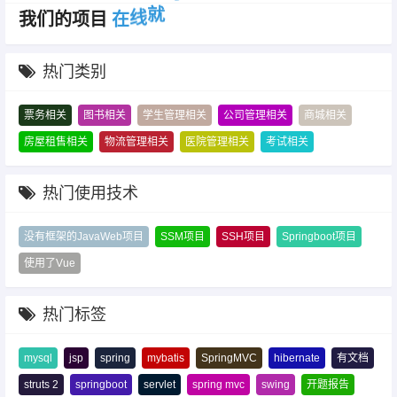
我们的项目
在
线
就
可
以
看
效
果
.
热门类别
票务相关
图书相关
学生管理相关
公司管理相关
商城相关
房屋租售相关
物流管理相关
医院管理相关
考试相关
热门使用技术
没有框架的JavaWeb项目
SSM项目
SSH项目
Springboot项目
使用了Vue
热门标签
mysql
jsp
spring
mybatis
SpringMVC
hibernate
有文档
struts 2
springboot
servlet
spring mvc
swing
开题报告