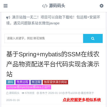
源码码头
演示站独一无二！项目可以自助下载哈！包远程+安装环
境，遇见问题联系站长微信javape
基于Spring+mybatis的SSM在线农
产品物资配送平台代码实现含演示
站
源码
免费远程
有注释
独家提供演示网站
eclipse或myeclipse或idea上运行
源码码头
678浏览
发布于
2026-01-14
序号a1156
最后修改于
点此挖掘更多相似系统
2026-01-16