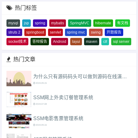
热门标签
mysql
jsp
spring
mybatis
SpringMVC
hibernate
有文档
struts 2
springboot
servlet
spring mvc
swing
开题报告
socket技术
答辩报告
Android
layui
maven
c#
sql server
热门文章
为什么只有源码码头可以做到源码在线演示（附本站使用教程）？
2019-09-15
SSM网上外卖订餐管理系统
2019-07-08
SSM电影售票管理系统
2019-09-16