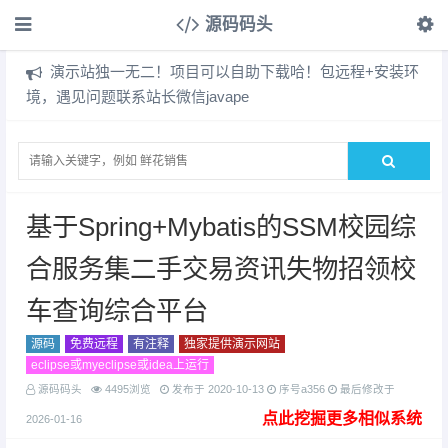
源码码头
演示站独一无二！项目可以自助下载哈！包远程+安装环
境，遇见问题联系站长微信javape
基于Spring+Mybatis的SSM校园综
合服务集二手交易资讯失物招领校
车查询综合平台
源码
免费远程
有注释
独家提供演示网站
eclipse或myeclipse或idea上运行
源码码头
4495浏览
发布于
2020-10-13
序号a356
最后修改于
点此挖掘更多相似系统
2026-01-16