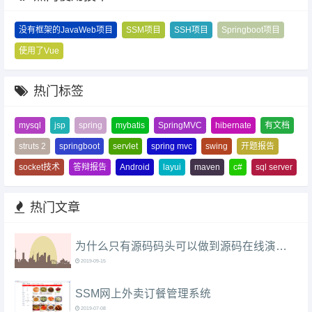
没有框架的JavaWeb项目
SSM项目
SSH项目
Springboot项目
使用了Vue
热门标签
mysql
jsp
spring
mybatis
SpringMVC
hibernate
有文档
struts 2
springboot
servlet
spring mvc
swing
开题报告
socket技术
答辩报告
Android
layui
maven
c#
sql server
热门文章
为什么只有源码码头可以做到源码在线演示（附本站使用教程）？
2019-09-15
SSM网上外卖订餐管理系统
2019-07-08