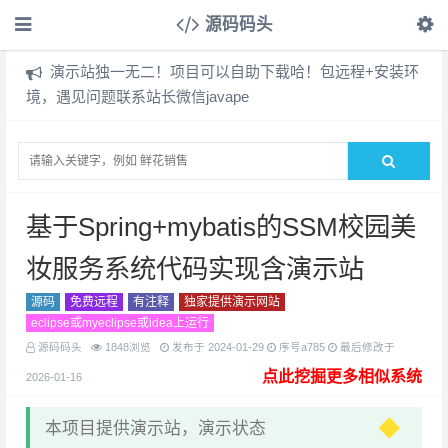
源码码头
演示站独一无二！项目可以自助下载哈！包远程+安装环
境，遇见问题联系站长微信javape
基于Spring+mybatis的SSM校园美
妆服务系统代码实现含演示站
源码
免费远程
有注释
独家提供演示网站
eclipse或myeclipse或idea上运行
源码码头
1848浏览
发布于
2024-01-29
序号a785
最后修改于
点此挖掘更多相似系统
2026-01-16
本项目提供演示站，演示状态