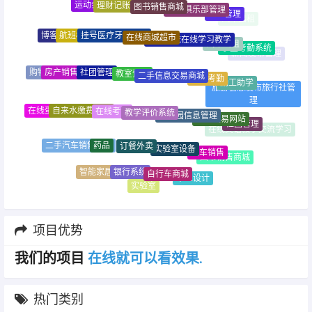
运动会管理
汽车俱乐部管理
KTV管理
挂号医疗牙医预约
在线商城超市
航班机票售票
师生交流在线学习教学
博客个人网站
汽车出租
学生考勤系统
教室预约
社团管理
二手信息交易商城
房产销售管理
员工考勤
购物推荐商城
勤工助学
旅游信息发布旅行社管
理
在线考试
教学评价系统
自来水缴费收费
幼儿园信息管理
在线蛋糕销售平台
二手交易网站
社团管理
在线英语教学交流学习
订餐外卖
药品
实验室设备
二手汽车销售商城
固定资产管理
汽车销售
图书销售商城
银行系统
自行车商城
智能家居商城
毕业设计
实验室
项目优势
我们的项目
看
效
果
.
以
可
就
热门类别