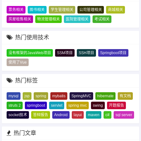
票务相关
图书相关
学生管理相关
公司管理相关
商城相关
房屋租售相关
物流管理相关
医院管理相关
考试相关
热门使用技术
没有框架的JavaWeb项目
SSM项目
SSH项目
Springboot项目
使用了Vue
热门标签
mysql
jsp
spring
mybatis
SpringMVC
hibernate
有文档
struts 2
springboot
servlet
spring mvc
swing
开题报告
socket技术
答辩报告
Android
layui
maven
c#
sql server
热门文章